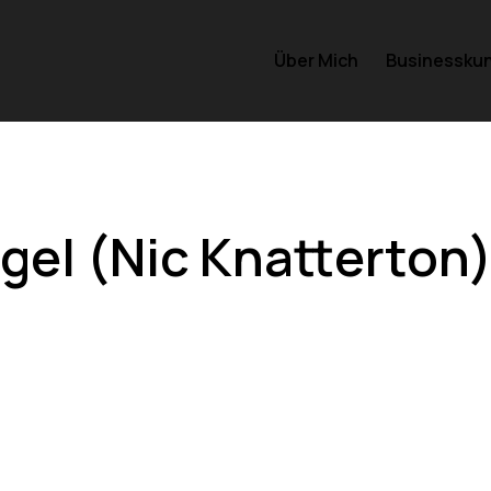
Über Mich
Businessku
gel (Nic Knatterton